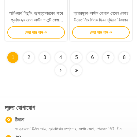
আর্টওয়ার্ক প্রিন্টিং প্রস্তুতকারকের সাথে
প্রচারমূলক কাস্টম পোশাক লেবেল লেসার
পুনর্ব্যবহৃত রোল কাস্টম গার্মেন্ট পেপার
উত্তোলিত সিল্ক স্ক্রিন মুদ্রিত বিজ্ঞাপন
হ্যাংট্যাগ
সেরা দাম পান
সেরা দাম পান
1
2
3
4
5
6
7
8
দ্রুত যোগাযোগ
ঠিকানা
নং ২২১৩৩ বিক্সিন রোড, ন্যানলিয়ান সম্প্রদায়, লংগাং জেলা, শেনজেন সিটি, চীন