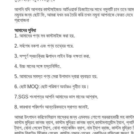
আপনি যদি আপনার কাস্টমাইজড আর্টওয়ার্ক ডিজাইনের সাথে নমুনাটি চান তবে আমর
নমুনার জন্য ছোট ফি, আমরা যখন ভর তৈরি করি তখন নমুনা আপনাকে ফেরত দেবে
প্রযোজনা
আমাদের সুবিধা
1. আমাদের পণ্য সব কাস্টমাইজ করা হয়.
2. সর্বশেষ নকশা এবং পণ্য তথ্যের পরে.
3. সম্পূর্ণ স্বয়ংক্রিয় উত্পাদন লাইন উচ্চ দক্ষতা করা.
4. উচ্চ মানের সঙ্গে হস্তনির্মিত.
5. আমাদের সমস্ত পণ্য সেরা উপাদান দ্বারা ব্যবহৃত হয়.
6. ছোট MOQ: ছোট পরিমাণ অর্ডারও গৃহীত হয়।
7.SGS শংসাপত্র আপনি আমাদের ভাল মানের আশ্বাস.
8. কারখানা পরিদর্শন আন্তরিকভাবে স্বাগত জানাই.
আমরা উৎপাদন করি
ফেসিয়াল মাস্কের জন্য এমবসড লোগো সরবরাহকারী সহ কাস্টম লাক্সার
কাস্টম মুদ্রিত কাগজ ব্যাগ, কাস্টম মুদ্রিত কাগজ ব্যাগ,
কাস্টম
গার্মেন্টস
ট্যাগ,
প্লাস
ট্যাগ, বোনা লেবেল ট্যাগ, বোনা প্যাকেজিং ব্যাগ, নাম ট্যাগ
ব্যাজ,
কাস্টম
মুদ্রিত
কাস্টম প্রিন্টেড স্টিকার লেবেল, কাস্টম লেদার লেবেল, ব্রোশিওর
পুস্তিকা
মুদ্রণ,
উ