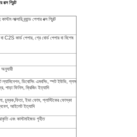
ক্স প্রিন্ট
লাক্সারি ব্র্যান্ড পেপার বক্স প্রিন্ট
 C2S কার্ড পেপার, গ্রে বোর্ড পেপার বা বিশেষ
অনুযায়ী
াট ল্যামিনেশন, ডিবোসিং এমবসিং, স্পট ইউভি, গ্লস
দ্র, পাড়া ফিনিস, ক্রিজিং ইত্যাদি
া, চুম্বক,
ফিতা, ইভা ফোম, প্লাস্টিকের ফোস্কা
সন্নিবেশ, আইলেট ইত্যাদি
ষ আকৃতি এবং
কাস্টমাইজড গৃহীত