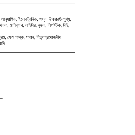
আনুষাঙ্গিক, ইলেকট্রনিক, খাদ্য, উপহার/নৈপুণ্য,
 খেলনা, মানিব্যাগ, লাইটার, নুডল, লিপস্টিক, টাই,
িম, ফেস মাস্ক, সাবান, নিত্যপ্রয়োজনীয়
যাদি
শন→