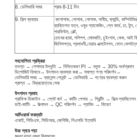
8. ডেলিভারি সময়
প্রায় 8-11 দিন
9. শিল্প ব্যবহার
ক
পোশাক, পোশাক, পোশাক, পানীয়, ক্যান্ডি, কম্পিউটার 
ব্যক্তিগত যত্ন, ওষুধ প্যাকেজিং
, প্লে কার্ড, চা, টুল,
পারফিউম, বেল্ট,
চোখের ছায়া, ললিপপ, মোমবাতি, চুইংগাম, কেক, আই ক্র
জিনিসপত্র, প্রসাধনী,
হেয়ার এক্সটেনশন, ফোন কেস
ইত্
সহযোগিতা প্রক্রিয়া
তদন্ত → পেশাদার উদ্ধৃতি → নিশ্চিতকরণ PI → নমুনা → 30% অর্থপ্রদান
ডিপোজিট হিসাবে→ উৎপাদন ব্যবস্থা করা→ সমাপ্ত পণ্য পরিদর্শন→
ডেলিভারি সময় → ব্যালেন্স পেমেন্ট → ডেলিভারি → পণ্যের ব্যবস্থা করুন
প্রাপ্ত → বিক্রয়োত্তর সেবা
উৎপাদন প্রবাহ
গ্রাফিক ডিজাইন → প্লেট বার্ন → কাটিং পেপার → প্রিন্টিং → ফিল্ম ল্যামিনে
ডাই-কাটিং → উত্পাদন → QC পরিদর্শন → প্যাকিং → বিতরণ
আর্টওয়ার্ক ফরম্যাট
এআই, পিডিএফ, সিডিআর, জেপিজি, পিএসডি ইত্যাদি
উচ্চ স্বরে পড়া
মুদ্রণ ছাড়া নমুনা বিনামূল্যে.