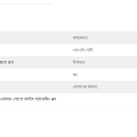
সাক্ষ্যদান:
এফওবি পোর্ট:
ঠানো হবে
উপাদান:
রঙ:
যোগানের ক্ষমতা:
এমবসড লোগো কাস্টম প্যাকেজিং বক্স