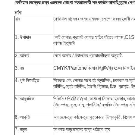
ফেসিয়াল মাস্কের জন্য এমবসড লোগো সরবরাহকারী সহ কাস্টম লাক্সারি ব্র্যান্ড পেপার ব
বর্ণনা
নাম
ফেসিয়াল মাস্কের জন্য এমবসড লোগো সরবরাহকারী সহ কাস্টম 
1. উপাদান
আর্ট পেপার, ক্রাফট পেপার,
হাতির দাঁতের কাগজ,
C1S বা
কাগজ ইত্যাদি
2. আকার
কোন আকার / গ্রাহকের প্রয়োজনীয়তা অনুযায়ী
3. রঙ
CMYK/Pantone কালার প্রিন্টিং/গ্রাহকের ডিজাইন 
4. পৃষ্ঠ নিষ্পত্তি
সিলভার এবং সোনার সাথে হট স্ট্যাম্পিং, চকচকে বা ম্য
বার্নিশিং, ম্যাট বার্নিশিং, ইউভি গ্লিটার, গিল্ড
প্রান্ত, ছি
5. আনুষঙ্গিক
পিভিসি / পিইটি উইন্ডো, আঠালো স্টিকার, হ্যাঙ্গার, জানাল
ট্রে, স্পঞ্জ, ফুল, ধাতু, প্লাস্টিক
/ ফ্লকিং ট্রে, স্পঞ্জ 
6. আকৃতি
আয়তক্ষেত্র, বর্গক্ষেত্র, বৃত্তাকার, ডিম্বাকৃতি, বিশে
7. নমুনা
আপনার অনুমোদনের জন্য পাঠানো হবে