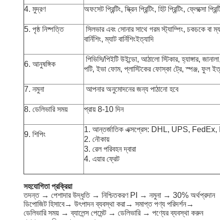
4. মুদ্রণ
অফসেট প্রিন্টিং, স্ক্রিন প্রিন্টিং, হিট প্রিন্টিং, ফ্লেক্সো প্রি
5. পৃষ্ঠ নিষ্পত্তি
সিলভার এবং সোনার সাথে গরম স্ট্যাম্পিং, চকচকে বা ম্
বার্নিশিং, ম্যাট বার্নিশিং
ইত্যাদি
পিভিসি/পিইটি উইন্ডো, আঠালো স্টিকার, হ্যাঙ্গার, জানালা,
6. আনুষঙ্গিক
পটি, ইভা ফোম, প্লাস্টিকের ফোস্কা ট্রে, স্পঞ্জ, ফুল ইত
7. নমুনা
আপনার অনুমোদনের জন্য পাঠানো হবে
8. ডেলিভারি সময়
প্রায় 8-10 দিন
1. আন্তর্জাতিক এক্সপ্রেস: DHL, UPS, FedEx
9. শিপিং
2. নৌকায়
3. রেল পরিবহন দ্বারা
4. এয়ার ফ্রেট
সহযোগিতা প্রক্রিয়া
তদন্ত → পেশাদার উদ্ধৃতি → নিশ্চিতকরণ PI → নমুনা → 30% অর্থপ্রদান
ডিপোজিট হিসাবে→ উৎপাদন ব্যবস্থা করা→ সমাপ্ত পণ্য পরিদর্শন→
ডেলিভারি সময় → ব্যালেন্স পেমেন্ট → ডেলিভারি → পণ্যের ব্যবস্থা করুন