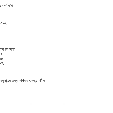
ৎসর্গ করি
ো একই
়ার বক্স জন্য
িক
রিত
্রণ,
 অনুভূতির জন্য আপনার তদন্ত পাঠান