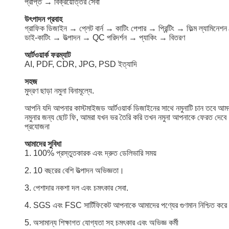
প্রাপ্ত → বিক্রয়োত্তর সেবা
উৎপাদন প্রবাহ
গ্রাফিক ডিজাইন → প্লেট বার্ন → কাটিং পেপার → প্রিন্টিং → ফিল্ম ল্যামিনে
ডাই-কাটিং → উত্পাদন → QC পরিদর্শন → প্যাকিং → বিতরণ
আর্টওয়ার্ক ফরম্যাট
AI, PDF, CDR, JPG, PSD ইত্যাদি
সহজ
মুদ্রণ ছাড়া নমুনা বিনামূল্যে.
আপনি যদি আপনার কাস্টমাইজড আর্টওয়ার্ক ডিজাইনের সাথে নমুনাটি চান তবে আমর
নমুনার জন্য ছোট ফি, আমরা যখন ভর তৈরি করি তখন নমুনা আপনাকে ফেরত দেবে
প্রযোজনা
আমাদের সুবিধা
1. 100% প্রস্তুতকারক এবং দ্রুত ডেলিভারি সময়
2. 10 বছরের বেশি উত্পাদন অভিজ্ঞতা।
3. পেশাদার নকশা দল এবং চমৎকার সেবা.
4. SGS এবং FSC সার্টিফিকেট আপনাকে আমাদের পণ্যের গুণমান নিশ্চিত করে
5. অসামান্য শিক্ষাগত যোগ্যতা সহ চমৎকার এবং অভিজ্ঞ কর্মী