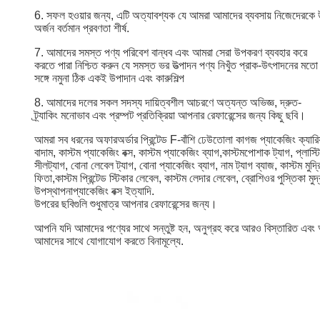
6. সফল হওয়ার জন্য, এটি অত্যাবশ্যক যে আমরা আমাদের ব্যবসায় নিজেদেরকে উ
অর্জন
বর্তমান প্রবণতা শীর্ষ.
7. আমাদের সমস্ত পণ্য পরিবেশ বান্ধব এবং আমরা সেরা উপকরণ ব্যবহার করে
করতে পারা
নিশ্চিত করুন যে সমস্ত ভর উত্পাদন পণ্য নিখুঁত প্রাক-উৎপাদনের মত
সঙ্গে নমুনা
ঠিক একই উপাদান এবং কারুশিল্প
8. আমাদের দলের সকল সদস্য দায়িত্বশীল আচরণে অত্যন্ত অভিজ্ঞ, দ্রুত-
ট্র্যাকিং
মনোভাব এবং প্রম্পট প্রতিক্রিয়া আপনার রেফারেন্সের জন্য কিছু ছবি।
আমরা সব ধরনের অফার
অর্ডার প্রিন্টেড F-বাঁশি ঢেউতোলা কাগজ প্যাকেজিং ক্যারিয
বাদাম
,
কাস্টম প্যাকেজিং বক্স, কাস্টম প্যাকেজিং ব্যাগ,
কাস্টম
পোশাক
ট্যাগ,
প্লাস্ট
সীল
ট্যাগ, বোনা লেবেল ট্যাগ, বোনা প্যাকেজিং ব্যাগ, নাম ট্যাগ
ব্যাজ,
কাস্টম
মুদ্
ফিতা,
কাস্টম প্রিন্টেড স্টিকার লেবেল, কাস্টম লেদার লেবেল, ব্রোশিওর
পুস্তিকা
মুদ
উপস্থাপনা
প্যাকেজিং বক্স ইত্যাদি
.
উপরের ছবিগুলি শুধুমাত্র আপনার রেফারেন্সের জন্য।
আপনি যদি আমাদের পণ্যের সাথে সন্তুষ্ট হন, অনুগ্রহ করে আরও বিস্তারিত এবং
আমাদের সাথে যোগাযোগ করতে বিনামূল্যে.