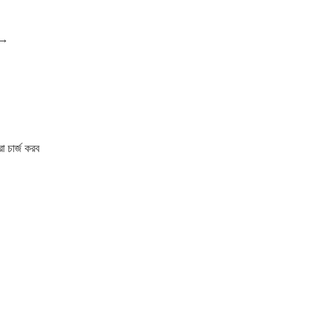
শন→
া চার্জ করব