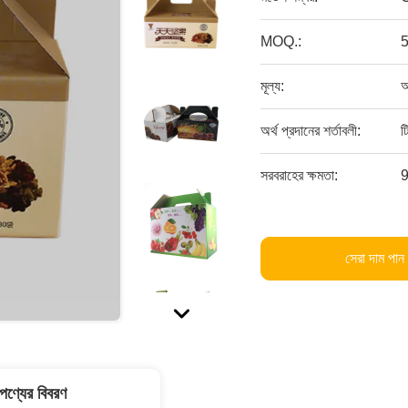
MOQ.:
মূল্য:
আ
অর্থ প্রদানের শর্তাবলী:
ট
সরবরাহের ক্ষমতা:
9
সেরা দাম পান
পণ্যের বিবরণ