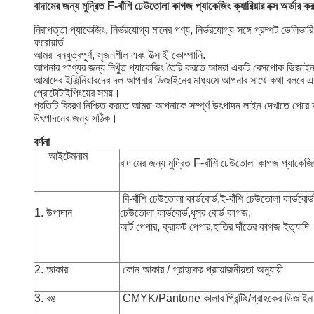
বাদামের জন্য মুদ্রিত F-বাঁশি ঢেউতোলা কাগজ প্যাকেজিং ক্যারিয়ার বক্স অর্ডার কর
নিরাপত্তা প্যাকেজিং, নির্ভরযোগ্য মানের পণ্য, নির্ভরযোগ্য সঙ্গে প্রম্পট ডেলিভারি
ফরোয়ার্ড
আমরা বন্ধুত্বপূর্ণ, সৃজনশীল এবং উত্সাহী কোম্পানি.
আপনার পণ্যের জন্য নিখুঁত প্যাকেজিং তৈরি করতে আমরা একটি বেসপোক ডিজাই
আমাদের ইঞ্জিনিয়ারদের দল আপনার ডিজাইনের মাধ্যমে আপনার সাথে কথা বলবে এবং
প্রোটোটাইপিংয়ের সময়।
প্রতিটি বিবরণ নিশ্চিত করতে আমরা আপনাকে সম্পূর্ণ উৎপাদন লাইন দেখাতে পেরে 
উৎপাদনের জন্য সঠিক।
বর্ণনা
আইটেম
নাম
বাদামের জন্য মুদ্রিত F-বাঁশি ঢেউতোলা কাগজ প্যাকেজিং ক
বি-বাঁশি ঢেউতোলা কার্ডবোর্ড,
ই-বাঁশি ঢেউতোলা কার্ডবোর্ড
1. উপাদান
ঢেউতোলা কার্ডবোর্ড,
ধূসর বোর্ড কাগজ,
আর্ট পেপার, ক্রাফট পেপার,
হাতির দাঁতের কাগজ ইত্যাদি
2. আকার
কোন আকার / গ্রাহকের প্রয়োজনীয়তা অনুযায়ী
3. রঙ
CMYK/Pantone কালার প্রিন্টিং/গ্রাহকের ডিজাইন অ