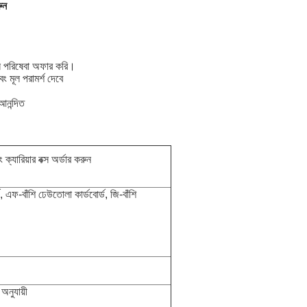
ুন
ন পরিষেবা অফার করি।
 মূল পরামর্শ দেবে
আনন্দিত
্যারিয়ার বক্স অর্ডার করুন
, এফ-বাঁশি ঢেউতোলা কার্ডবোর্ড, জি-বাঁশি
নুযায়ী