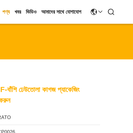
পণ্য
খবর
ভিডিও
আমাদের সাথে যোগাযোগ
ত F-বাঁশি ঢেউতোলা কাগজ প্যাকেজিং
 করুন
RATO
CP0026