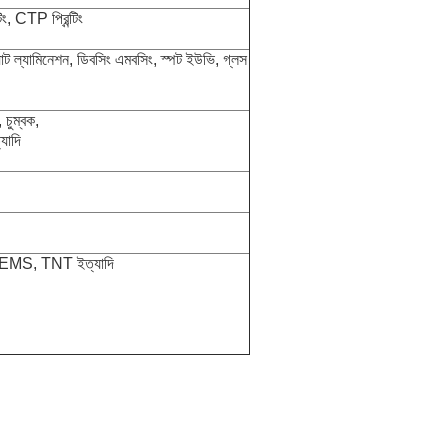
ন্টিং, CTP প্রিন্টিং
যাট ল্যামিনেশন, ডিবসিং এমবসিং, স্পট ইউভি, গ্লস
 চুম্বক,
্যাদি
, EMS, TNT ইত্যাদি